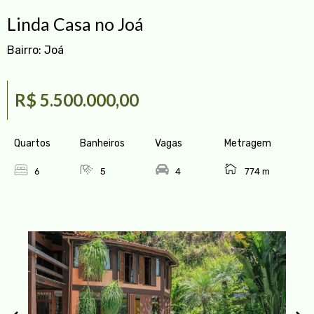
Linda Casa no Joá
Bairro:
Joá
R$ 5.500.000,00
Quartos
Banheiros
Vagas
Metragem
6
5
4
774 m